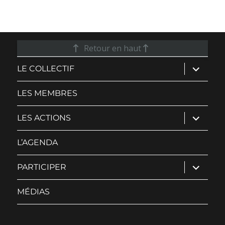
Retour en haut
ouvrir
LE COLLECTIF
le
sous-
menu
LES MEMBRES
ouvrir
LES ACTIONS
le
sous-
menu
L’AGENDA
ouvrir
PARTICIPER
le
sous-
menu
MÉDIAS