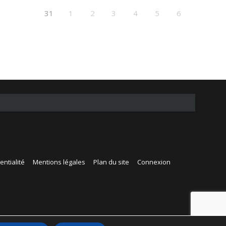
31
1
2
3
4
5
6
entialité
Mentions légales
Plan du site
Connexion