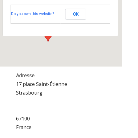
Foyer de l’étudiant catholique
Do you own this website?
OK
17 place Saint-Étienne - Strasbourg
Événements
Adresse
17 place Saint-Étienne
Strasbourg
67100
France