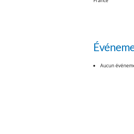
France
Événemen
Aucun événeme