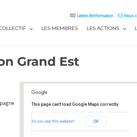
Lettre d’information
Nous c
COLLECTIF
LES MEMBRES
LES ACTIONS
on Grand Est
mpagne
This page can't load Google Maps correctly.
Maison de la Région Grand Est
OK
Do you own this website?
5 rue de Jéricho - Châlons-en-Champagne
Événements