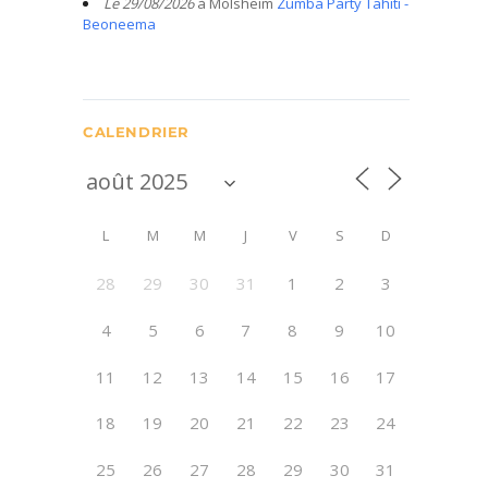
Le 29/08/2026
à Molsheim
Zumba Party Tahiti -
Beoneema
CALENDRIER
L
M
M
J
V
S
D
28
29
30
31
1
2
3
4
5
6
7
8
9
10
11
12
13
14
15
16
17
18
19
20
21
22
23
24
25
26
27
28
29
30
31