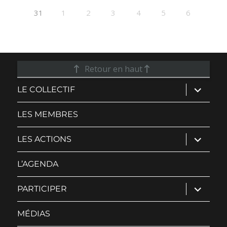
31
1
2
3
4
5
6
Retour en haut
ouvrir
LE COLLECTIF
le
sous-
menu
LES MEMBRES
ouvrir
LES ACTIONS
le
sous-
menu
L’AGENDA
ouvrir
PARTICIPER
le
sous-
menu
MÉDIAS