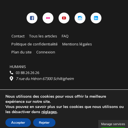
Facebook
Flickr
YouTube
Instagram
Linkedin
Contact
Tous les articles
FAQ
Politique de confidentialité
Mentions légales
Plan du site
Connexion
HUMANIS
03 88 26 26 26
7 rue du Héron 67300 Schiltigheim
Horaires :
Nous utilisons des cookies pour vous offrir la meilleure
HUMANIS : du lundi au vendredi 9h - 18h
expérience sur notre site.
Ordidocaz : du lundi au vendredi 8h - 19h
Vous pouvez en savoir plus sur les cookies que nous utilisons ou
© 2025 HUMANIS, tous droits réservés.
les désactiver dans
réglages
.
Licence Creative Commons Attribution 4.0
International
Accepter
Rejeter
Manage services