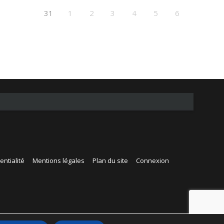
31
1
2
3
4
5
6
entialité
Mentions légales
Plan du site
Connexion