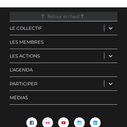
Retour en haut
ouvrir
LE COLLECTIF
le
sous-
menu
LES MEMBRES
ouvrir
LES ACTIONS
le
sous-
menu
L’AGENDA
ouvrir
PARTICIPER
le
sous-
menu
MÉDIAS