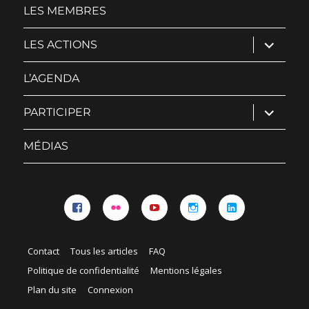
menu
LES MEMBRES
ouvrir
LES ACTIONS
le
sous-
menu
L’AGENDA
ouvrir
PARTICIPER
le
sous-
menu
MÉDIAS
Facebook
Flickr
YouTube
Instagram
Linkedin
Contact
Tous les articles
FAQ
Politique de confidentialité
Mentions légales
Plan du site
Connexion