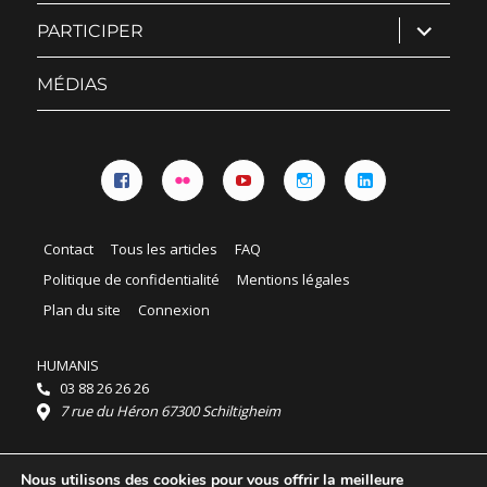
ouvrir
PARTICIPER
le
sous-
menu
MÉDIAS
Facebook
Flickr
YouTube
Instagram
Linkedin
Contact
Tous les articles
FAQ
Politique de confidentialité
Mentions légales
Plan du site
Connexion
HUMANIS
03 88 26 26 26
7 rue du Héron 67300 Schiltigheim
Horaires :
Nous utilisons des cookies pour vous offrir la meilleure
HUMANIS : du lundi au vendredi 9h - 18h