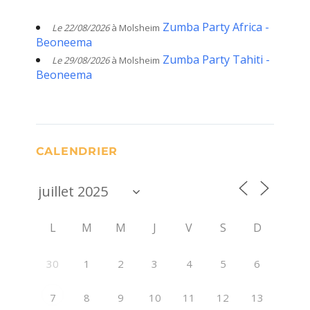
Zumba Party Africa -
Le 22/08/2026
à Molsheim
Beoneema
Zumba Party Tahiti -
Le 29/08/2026
à Molsheim
Beoneema
CALENDRIER
L
M
M
J
V
S
D
30
1
2
3
4
5
6
8
9
10
11
12
13
7