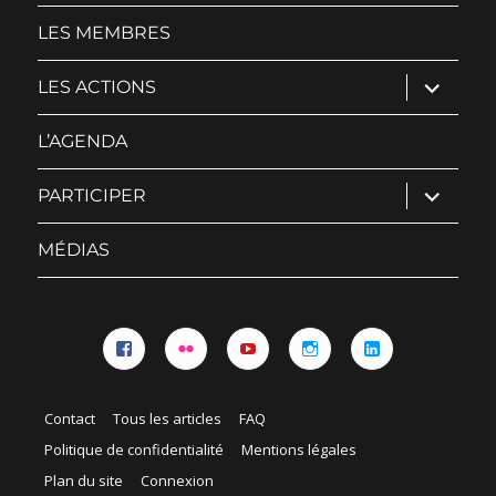
sous-
menu
LES MEMBRES
ouvrir
LES ACTIONS
le
sous-
menu
L’AGENDA
ouvrir
PARTICIPER
le
sous-
menu
MÉDIAS
Facebook
Flickr
YouTube
Instagram
Linkedin
Contact
Tous les articles
FAQ
Politique de confidentialité
Mentions légales
Plan du site
Connexion