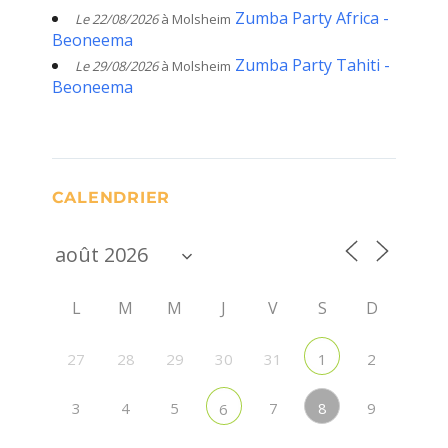
Zumba Party Africa -
Le 22/08/2026
à Molsheim
Beoneema
Zumba Party Tahiti -
Le 29/08/2026
à Molsheim
Beoneema
CALENDRIER
L
M
M
J
V
S
D
27
28
29
30
31
2
1
8
3
4
5
7
9
6