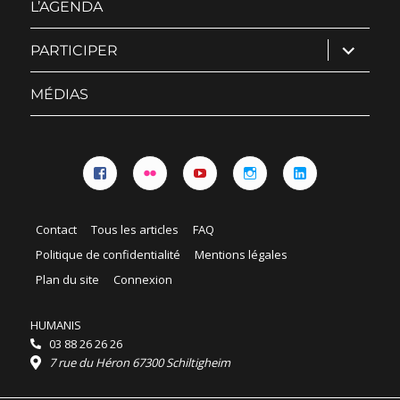
L’AGENDA
ouvrir
PARTICIPER
le
sous-
menu
MÉDIAS
Facebook
Flickr
YouTube
Instagram
Linkedin
Contact
Tous les articles
FAQ
Politique de confidentialité
Mentions légales
Plan du site
Connexion
HUMANIS
03 88 26 26 26
7 rue du Héron 67300 Schiltigheim