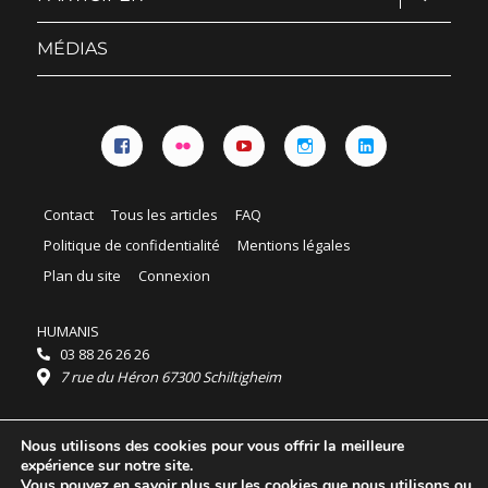
le
sous-
menu
MÉDIAS
Facebook
Flickr
YouTube
Instagram
Linkedin
Contact
Tous les articles
FAQ
Politique de confidentialité
Mentions légales
Plan du site
Connexion
HUMANIS
03 88 26 26 26
7 rue du Héron 67300 Schiltigheim
Horaires :
Nous utilisons des cookies pour vous offrir la meilleure
HUMANIS : du lundi au vendredi 9h - 18h
expérience sur notre site.
Ordidocaz : du lundi au vendredi 8h - 19h
Vous pouvez en savoir plus sur les cookies que nous utilisons ou