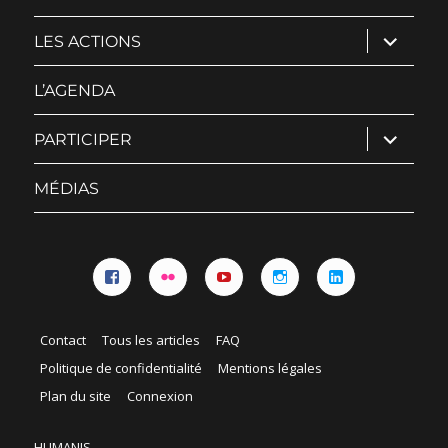
ouvrir
LES ACTIONS
le
sous-
menu
L’AGENDA
ouvrir
PARTICIPER
le
sous-
menu
MÉDIAS
Facebook
Flickr
YouTube
Instagram
Linkedin
Contact
Tous les articles
FAQ
Politique de confidentialité
Mentions légales
Plan du site
Connexion
HUMANIS