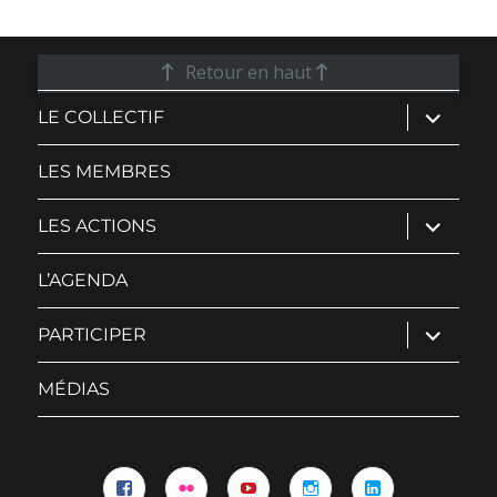
Retour en haut
ouvrir
LE COLLECTIF
le
sous-
menu
LES MEMBRES
ouvrir
LES ACTIONS
le
sous-
menu
L’AGENDA
ouvrir
PARTICIPER
le
sous-
menu
MÉDIAS