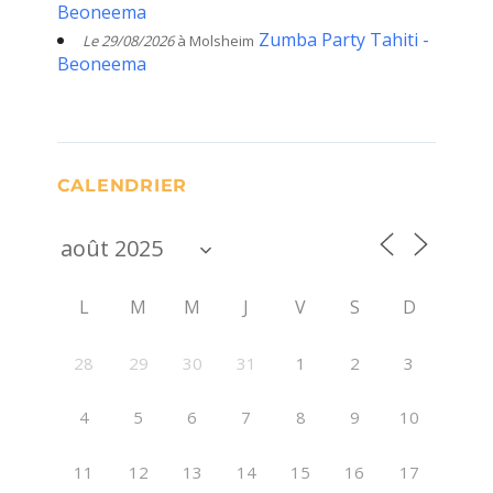
Beoneema
Zumba Party Tahiti -
Le 29/08/2026
à Molsheim
Beoneema
CALENDRIER
L
M
M
J
V
S
D
28
29
30
31
1
2
3
4
5
6
7
8
9
10
11
12
13
14
15
16
17