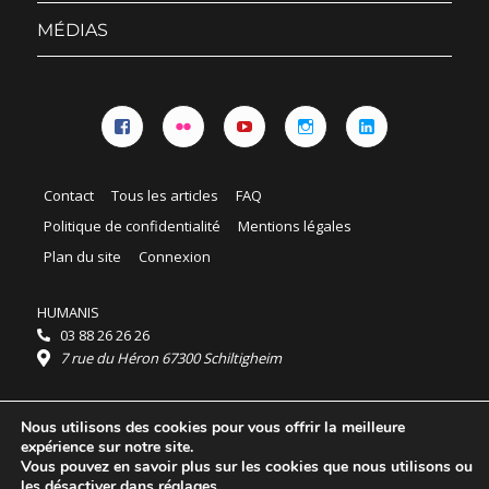
sous-
menu
MÉDIAS
Facebook
Flickr
YouTube
Instagram
Linkedin
Contact
Tous les articles
FAQ
Politique de confidentialité
Mentions légales
Plan du site
Connexion
HUMANIS
03 88 26 26 26
7 rue du Héron 67300 Schiltigheim
Horaires :
Nous utilisons des cookies pour vous offrir la meilleure
HUMANIS : du lundi au vendredi 9h - 18h
expérience sur notre site.
Ordidocaz : du lundi au vendredi 8h - 19h
Vous pouvez en savoir plus sur les cookies que nous utilisons ou
© 2025 HUMANIS, tous droits réservés.
les désactiver dans
réglages
.