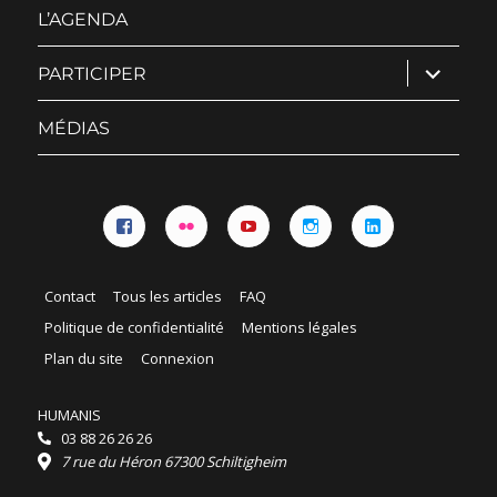
menu
L’AGENDA
ouvrir
PARTICIPER
le
sous-
menu
MÉDIAS
Facebook
Flickr
YouTube
Instagram
Linkedin
Contact
Tous les articles
FAQ
Politique de confidentialité
Mentions légales
Plan du site
Connexion
HUMANIS
03 88 26 26 26
7 rue du Héron 67300 Schiltigheim