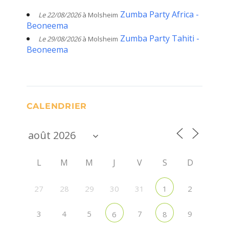
Zumba Party Africa -
Le 22/08/2026
à Molsheim
Beoneema
Zumba Party Tahiti -
Le 29/08/2026
à Molsheim
Beoneema
CALENDRIER
L
M
M
J
V
S
D
27
28
29
30
31
2
1
3
4
5
7
9
6
8