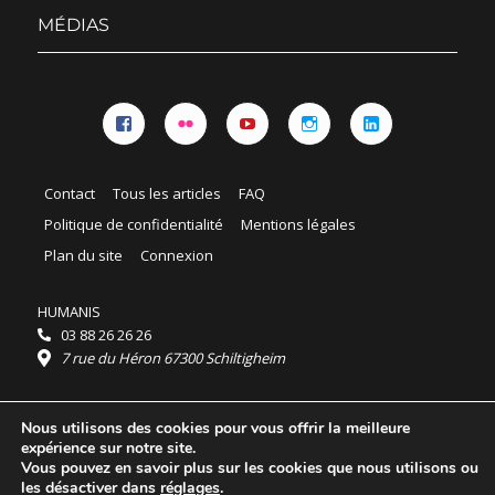
menu
MÉDIAS
Facebook
Flickr
YouTube
Instagram
Linkedin
Contact
Tous les articles
FAQ
Politique de confidentialité
Mentions légales
Plan du site
Connexion
HUMANIS
03 88 26 26 26
7 rue du Héron 67300 Schiltigheim
Horaires :
Nous utilisons des cookies pour vous offrir la meilleure
HUMANIS : du lundi au vendredi 9h - 18h
expérience sur notre site.
Ordidocaz : du lundi au vendredi 8h - 19h
Vous pouvez en savoir plus sur les cookies que nous utilisons ou
© 2025 HUMANIS, tous droits réservés.
les désactiver dans
réglages
.