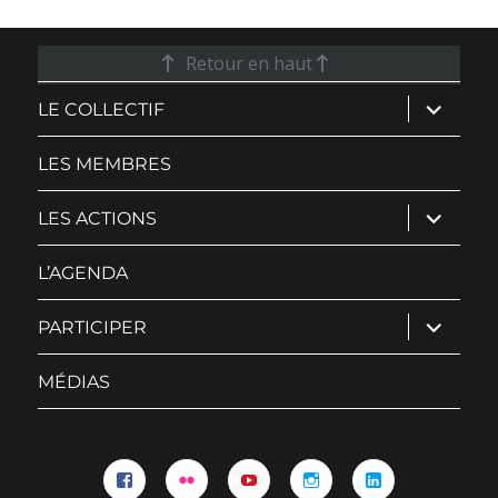
Retour en haut
ouvrir
LE COLLECTIF
le
sous-
menu
LES MEMBRES
ouvrir
LES ACTIONS
le
sous-
menu
L’AGENDA
ouvrir
PARTICIPER
le
sous-
menu
MÉDIAS