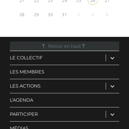
21
22
23
24
25
27
26
28
29
30
31
1
2
3
Retour en haut
ouvrir
LE COLLECTIF
le
sous-
menu
LES MEMBRES
ouvrir
LES ACTIONS
le
sous-
menu
L’AGENDA
ouvrir
PARTICIPER
le
sous-
menu
MÉDIAS