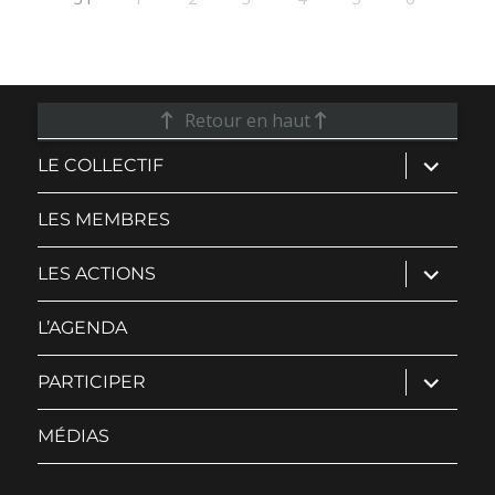
Retour en haut
ouvrir
LE COLLECTIF
le
sous-
menu
LES MEMBRES
ouvrir
LES ACTIONS
le
sous-
menu
L’AGENDA
ouvrir
PARTICIPER
le
sous-
menu
MÉDIAS