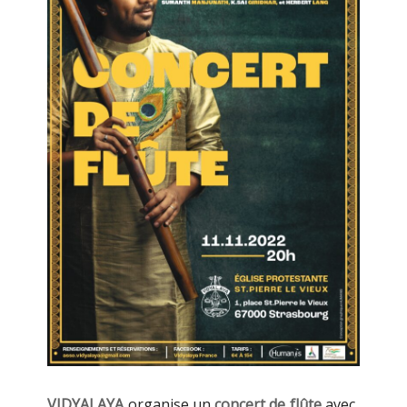
VIDYALAYA
organise un
concert de flûte
avec