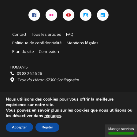
Facebook
Flickr
YouTube
Instagram
Linkedin
Contact
Tous les articles
FAQ
Politique de confidentialité
Mentions légales
Plan du site
Connexion
HUMANIS
03 88 26 26 26
7 rue du Héron 67300 Schiltigheim
Horaires :
Nous utilisons des cookies pour vous offrir la meilleure
HUMANIS : du lundi au vendredi 9h - 18h
expérience sur notre site.
Ordidocaz : du lundi au vendredi 8h - 19h
Vous pouvez en savoir plus sur les cookies que nous utilisons ou
© 2025 HUMANIS, tous droits réservés.
les désactiver dans
réglages
.
Licence Creative Commons Attribution 4.0
International
Accepter
Rejeter
Manage services