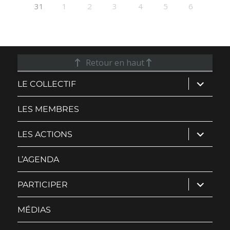
31
1
2
3
4
5
6
Retour en haut
ouvrir
LE COLLECTIF
le
sous-
menu
LES MEMBRES
ouvrir
LES ACTIONS
le
sous-
menu
L’AGENDA
ouvrir
PARTICIPER
le
sous-
menu
MÉDIAS