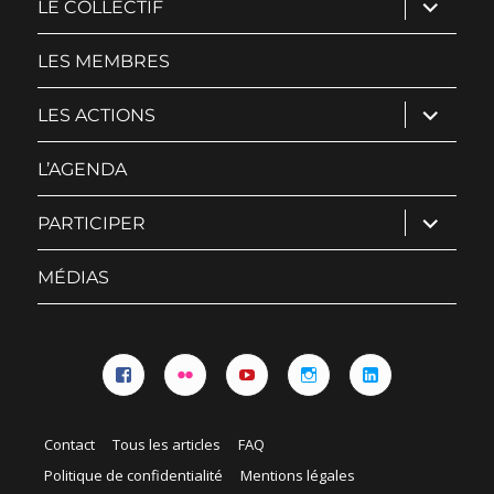
ouvrir
LE COLLECTIF
le
sous-
menu
LES MEMBRES
ouvrir
LES ACTIONS
le
sous-
menu
L’AGENDA
ouvrir
PARTICIPER
le
sous-
menu
MÉDIAS
Facebook
Flickr
YouTube
Instagram
Linkedin
Contact
Tous les articles
FAQ
Politique de confidentialité
Mentions légales