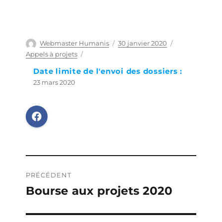
Auteur
Webmaster Humanis
Publié
30 janvier 2020
Catégories
le
Appels à projets
Date limite de l'envoi des dossiers :
23 mars 2020
Navigation
PRÉCÉDENT
de
Bourse aux projets 2020
Publication
précédente :
l’article