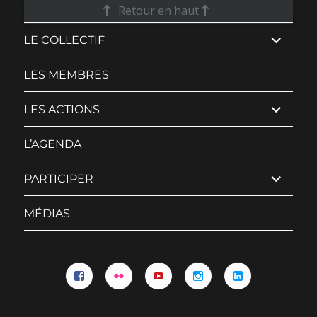
Retour en haut
ouvrir
LE COLLECTIF
le
sous-
menu
LES MEMBRES
ouvrir
LES ACTIONS
le
sous-
menu
L’AGENDA
ouvrir
PARTICIPER
le
sous-
menu
MÉDIAS
Facebook
Flickr
YouTube
Instagram
Linkedin