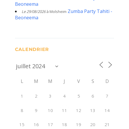
Beoneema
Zumba Party Tahiti -
Le 29/08/2026
à Molsheim
Beoneema
CALENDRIER
L
M
M
J
V
S
D
1
2
3
4
5
6
7
8
9
10
12
13
14
11
15
16
17
18
19
20
21