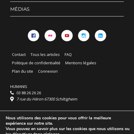
sous-
menu
MÉDIAS
Facebook
Flickr
YouTube
Instagram
Linkedin
Contact
Tous les articles
FAQ
Politique de confidentialité
Mentions légales
Plan du site
Connexion
HUMANIS
03 88 26 26 26
7 rue du Héron 67300 Schiltigheim
Horaires :
Nous utilisons des cookies pour vous offrir la meilleure
HUMANIS : du lundi au vendredi 9h - 18h
expérience sur notre site.
Ordidocaz : du lundi au vendredi 8h - 19h
Vous pouvez en savoir plus sur les cookies que nous utilisons ou
© 2025 HUMANIS, tous droits réservés.