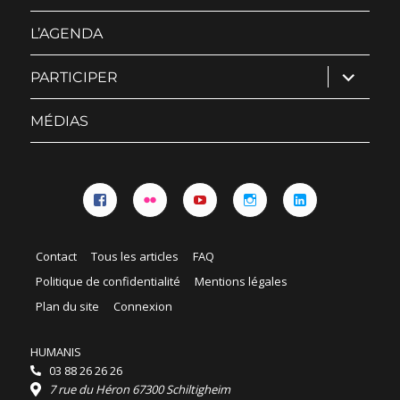
sous-
menu
L’AGENDA
ouvrir
PARTICIPER
le
sous-
menu
MÉDIAS
Facebook
Flickr
YouTube
Instagram
Linkedin
Contact
Tous les articles
FAQ
Politique de confidentialité
Mentions légales
Plan du site
Connexion
HUMANIS
03 88 26 26 26
7 rue du Héron 67300 Schiltigheim