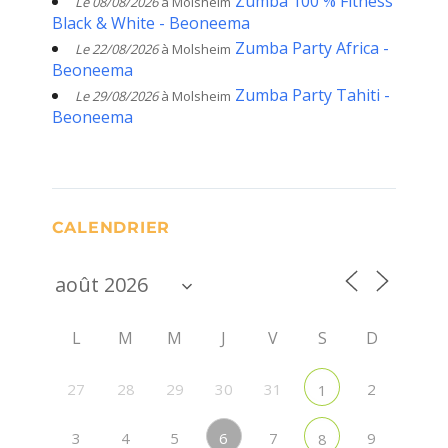
Zumba 100 % Fitness
Le 08/08/2026
à Molsheim
Black & White - Beoneema
Zumba Party Africa -
Le 22/08/2026
à Molsheim
Beoneema
Zumba Party Tahiti -
Le 29/08/2026
à Molsheim
Beoneema
CALENDRIER
L
M
M
J
V
S
D
27
28
29
30
31
2
1
6
3
4
5
7
9
8