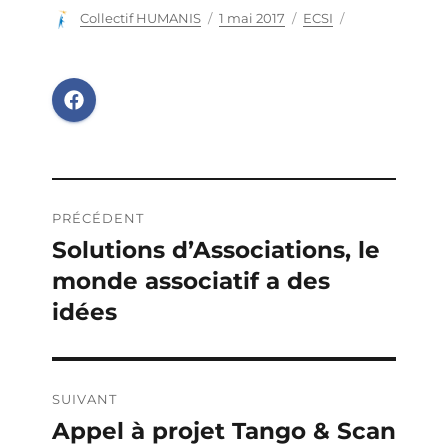
Auteur
Collectif HUMANIS
Publié
1 mai 2017
Catégories
ECSI
le
Navigation
PRÉCÉDENT
de
Solutions d’Associations, le
Publication
monde associatif a des
précédente :
l’article
idées
SUIVANT
Appel à projet Tango & Scan
Publication