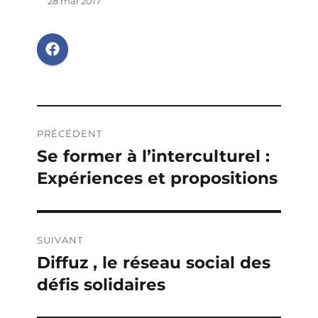
28 mai 2017
Navigation
PRÉCÉDENT
de
Se former à l’interculturel :
Publication
Expériences et propositions
précédente :
l’article
SUIVANT
Diffuz , le réseau social des
Publication
défis solidaires
suivante :