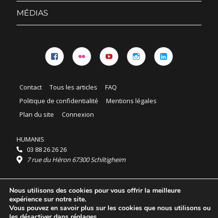
sous-
menu
MÉDIAS
Facebook
Flickr
YouTube
Instagram
Linkedin
Contact
Tous les articles
FAQ
Politique de confidentialité
Mentions légales
Plan du site
Connexion
HUMANIS
03 88 26 26 26
7 rue du Héron 67300 Schiltigheim
Horaires :
Nous utilisons des cookies pour vous offrir la meilleure
HUMANIS : du lundi au vendredi 9h - 18h
expérience sur notre site.
Ordidocaz : du lundi au vendredi 8h - 19h
Vous pouvez en savoir plus sur les cookies que nous utilisons ou
© 2025 HUMANIS, tous droits réservés.
les désactiver dans
réglages
.