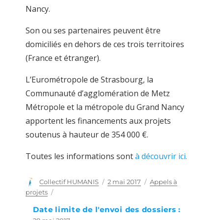
Nancy.
Son ou ses partenaires peuvent être
domiciliés en dehors de ces trois territoires
(France et étranger).
L’Eurométropole de Strasbourg, la
Communauté d’agglomération de Metz
Métropole et la métropole du Grand Nancy
apportent les financements aux projets
soutenus à hauteur de 354 000 €.
Toutes les informations sont
à découvrir ici.
Auteur
Collectif HUMANIS
Publié
2 mai 2017
Catégories
Appels à
le
projets
Date limite de l'envoi des dossiers :