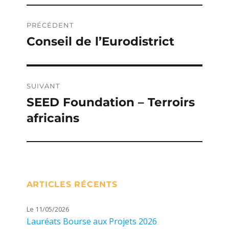
Navigation
PRÉCÉDENT
de
Conseil de l’Eurodistrict
Publication
précédente :
l’article
SUIVANT
SEED Foundation – Terroirs
Publication
africains
suivante :
ARTICLES RÉCENTS
Le 11/05/2026
Lauréats Bourse aux Projets 2026