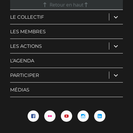
Retour en haut
ouvrir
LE COLLECTIF
le
sous-
menu
LES MEMBRES
ouvrir
LES ACTIONS
le
sous-
menu
L’AGENDA
ouvrir
PARTICIPER
le
sous-
menu
MÉDIAS
Facebook
Flickr
YouTube
Instagram
Linkedin