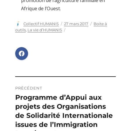
promotion de l’agriculture familiale en
Afrique de l’Ouest.
Auteur
Collectif HUMANIS
Publié
27 mars 2017
Catégories
Boite à
le
outils
,
La vie d’HUMANIS
Navigation
PRÉCÉDENT
de
Programme d’Appui aux
Publication
projets des Organisations
précédente :
l’article
de Solidarité Internationale
issues de l’Immigration