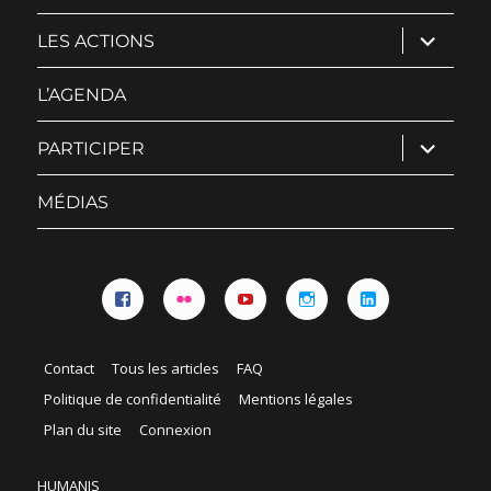
ouvrir
LES ACTIONS
le
sous-
menu
L’AGENDA
ouvrir
PARTICIPER
le
sous-
menu
MÉDIAS
Facebook
Flickr
YouTube
Instagram
Linkedin
Contact
Tous les articles
FAQ
Politique de confidentialité
Mentions légales
Plan du site
Connexion
HUMANIS