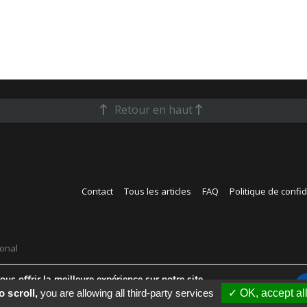
Retour en haut
Contact
Tous les articles
FAQ
Politique de confid
ional
us offrir la meilleure expérience sur notre site.
s cookies que nous utilisons ou les désactiver dans
réglages
.
o scroll,
you are allowing all third-party services
✓ OK, accept al