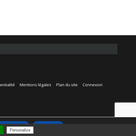
entialité
Mentions légales
Plan du site
Connexion
Accepter
Rejeter
l
Personalize