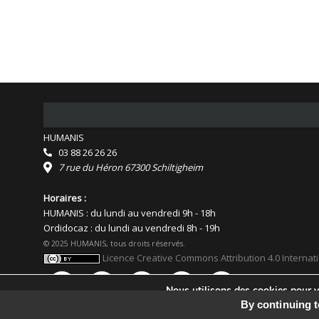
HUMANIS
03 88 26 26 26
7 rue du Héron 67300 Schiltigheim
Horaires :
HUMANIS : du lundi au vendredi 9h - 18h
Ordidocaz : du lundi au vendredi 8h - 19h
© 2025 HUMANIS, tous droits réservés.
Licence Creative Commons Attribution 4.0 Internat
Nous utilisons des cookies pour vo
Vous pouvez en savoir plus sur le
By continuing t
Facebook
Flickr
YouTube
Instagram
Linkedin