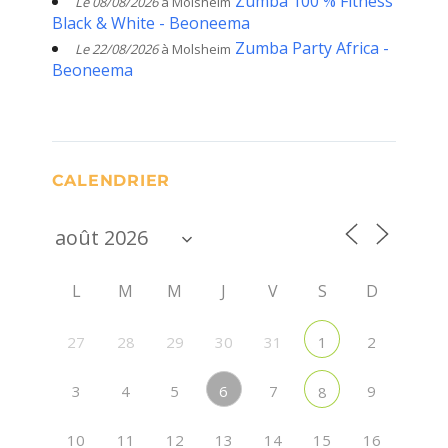
Zumba 100 % Fitness
Le 08/08/2026
à Molsheim
Black & White - Beoneema
Zumba Party Africa -
Le 22/08/2026
à Molsheim
Beoneema
CALENDRIER
L
M
M
J
V
S
D
27
28
29
30
31
2
1
6
3
4
5
7
9
8
10
11
12
13
14
15
16