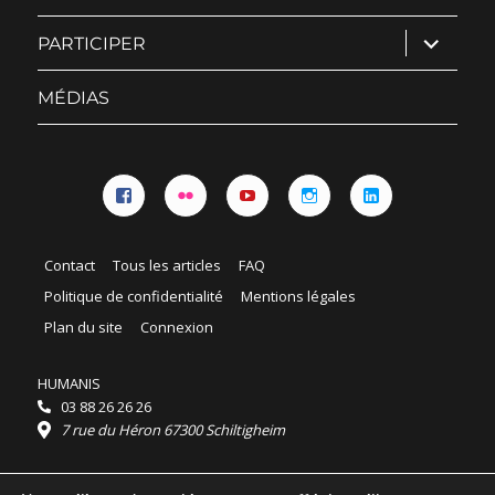
ouvrir
PARTICIPER
le
sous-
menu
MÉDIAS
Facebook
Flickr
YouTube
Instagram
Linkedin
Contact
Tous les articles
FAQ
Politique de confidentialité
Mentions légales
Plan du site
Connexion
HUMANIS
03 88 26 26 26
7 rue du Héron 67300 Schiltigheim
Horaires :