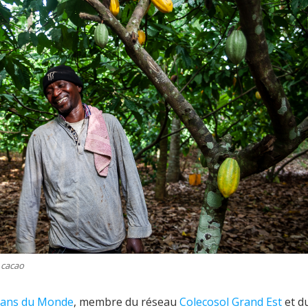
 cacao
sans du Monde
, membre du réseau
Colecosol Grand Est
et d