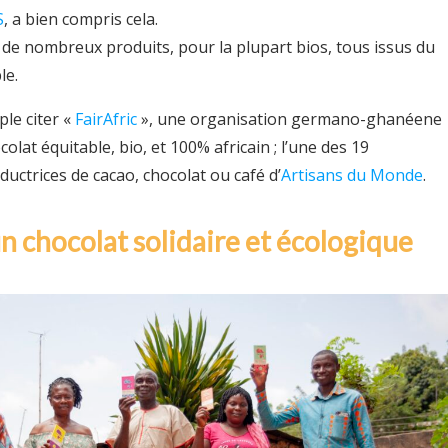
S
, a bien compris cela.
 de nombreux produits, pour la plupart bios, tous issus du
le.
le citer «
FairAfric
», une organisation germano-ghanéene
olat équitable, bio, et 100% africain ; l’une des 19
uctrices de cacao, chocolat ou café d’
Artisans du Monde
.
un chocolat solidaire et écologique