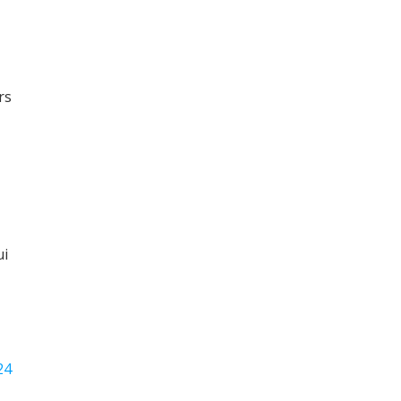
rs
ui
24