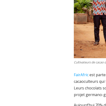
Cultivateurs de cacao d
FairAfric
est parten
cacaoculteurs qui 
Leurs chocolats son
projet germano-gh
Aujourd’hui 70% d