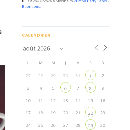
Le 29/08/2026
à Molsheim
Zumba Party Tahiti -
Beoneema
é
CALENDRIER
L
M
M
J
V
S
D
27
28
29
30
31
2
1
3
4
5
7
9
6
8
10
11
12
13
14
15
16
17
18
19
20
21
23
22
24
25
26
27
28
30
29