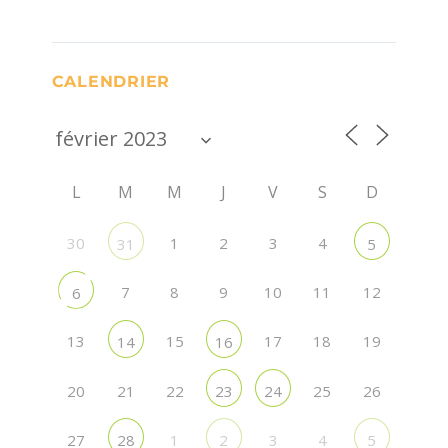
CALENDRIER
L
M
M
J
V
S
D
30
1
2
3
4
31
5
7
8
9
10
11
12
6
13
15
17
18
19
14
16
20
21
22
25
26
23
24
27
1
3
4
28
2
5