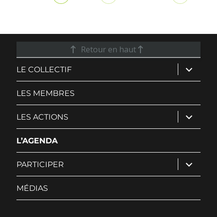
Retour en haut
ouvrir
LE COLLECTIF
le
sous-
menu
LES MEMBRES
ouvrir
LES ACTIONS
le
sous-
menu
L’AGENDA
ouvrir
PARTICIPER
le
sous-
menu
MÉDIAS