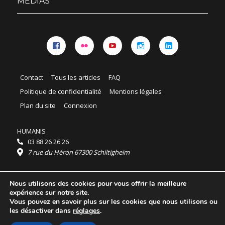
MÉDIAS
Facebook
Flickr
YouTube
Instagram
Linkedin
Contact
Tous les articles
FAQ
Politique de confidentialité
Mentions légales
Plan du site
Connexion
HUMANIS
03 88 26 26 26
7 rue du Héron 67300 Schiltigheim
Horaires :
Nous utilisons des cookies pour vous offrir la meilleure
HUMANIS : du lundi au vendredi 9h - 18h
expérience sur notre site.
Ordidocaz : du lundi au vendredi 8h - 19h
Vous pouvez en savoir plus sur les cookies que nous utilisons ou
© 2025 HUMANIS, tous droits réservés.
les désactiver dans
réglages
.
Licence Creative Commons Attribution 4.0