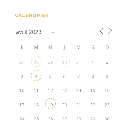
CALENDRIER
L
M
M
J
V
S
D
27
29
31
2
28
30
1
3
5
7
8
9
4
6
10
11
12
13
14
15
16
17
18
20
22
23
19
21
24
25
26
28
29
30
27