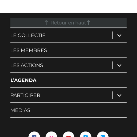
Retour en haut
ouvrir
LE COLLECTIF
le
sous-
menu
LES MEMBRES
ouvrir
LES ACTIONS
le
sous-
menu
L’AGENDA
ouvrir
PARTICIPER
le
sous-
menu
MÉDIAS