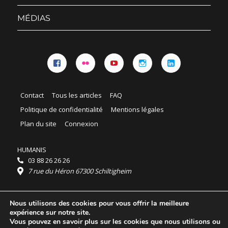
sous-
menu
MÉDIAS
Facebook
Flickr
YouTube
Instagram
Linkedin
Contact
Tous les articles
FAQ
Politique de confidentialité
Mentions légales
Plan du site
Connexion
HUMANIS
03 88 26 26 26
7 rue du Héron 67300 Schiltigheim
Horaires :
Nous utilisons des cookies pour vous offrir la meilleure
HUMANIS : du lundi au vendredi 9h - 18h
expérience sur notre site.
Ordidocaz : du lundi au vendredi 8h - 19h
Vous pouvez en savoir plus sur les cookies que nous utilisons ou
© 2025 HUMANIS, tous droits réservés.