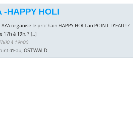
 -HAPPY HOLI
LAYA organise le prochain HAPPY HOLI au POINT D'EAU ! ?️
17h à 19h. ? [...]
7h00 à 19h00
oint d’Eau,
OSTWALD