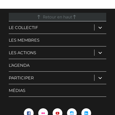
Retour en haut
ouvrir
LE COLLECTIF
le
sous-
menu
LES MEMBRES
ouvrir
LES ACTIONS
le
sous-
menu
L’AGENDA
ouvrir
PARTICIPER
le
sous-
menu
MÉDIAS