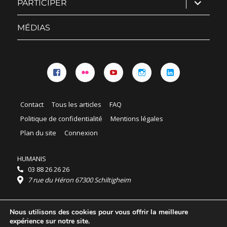
ouvrir
PARTICIPER
le
sous-
menu
MÉDIAS
Facebook
Flickr
YouTube
Instagram
Linkedin
Contact
Tous les articles
FAQ
Politique de confidentialité
Mentions légales
Plan du site
Connexion
HUMANIS
03 88 26 26 26
7 rue du Héron 67300 Schiltigheim
Horaires :
Nous utilisons des cookies pour vous offrir la meilleure
HUMANIS : du lundi au vendredi 9h - 18h
expérience sur notre site.
Ordidocaz : du lundi au vendredi 8h - 19h