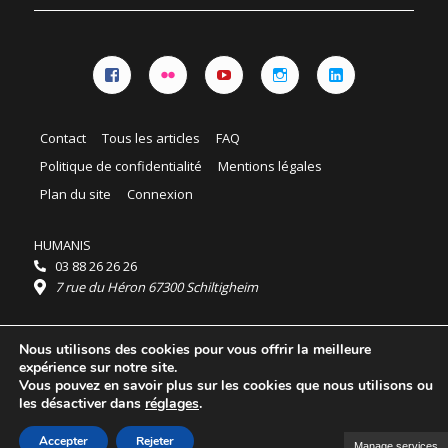
Facebook
Flickr
YouTube
Instagram
Linkedin
Contact
Tous les articles
FAQ
Politique de confidentialité
Mentions légales
Plan du site
Connexion
HUMANIS
03 88 26 26 26
7 rue du Héron 67300 Schiltigheim
Horaires :
Nous utilisons des cookies pour vous offrir la meilleure
HUMANIS : du lundi au vendredi 9h - 18h
expérience sur notre site.
Ordidocaz : du lundi au vendredi 8h - 19h
Vous pouvez en savoir plus sur les cookies que nous utilisons ou
© 2025 HUMANIS, tous droits réservés.
les désactiver dans
réglages
.
Licence Creative Commons Attribution 4.0
International
Accepter
Rejeter
Manage services