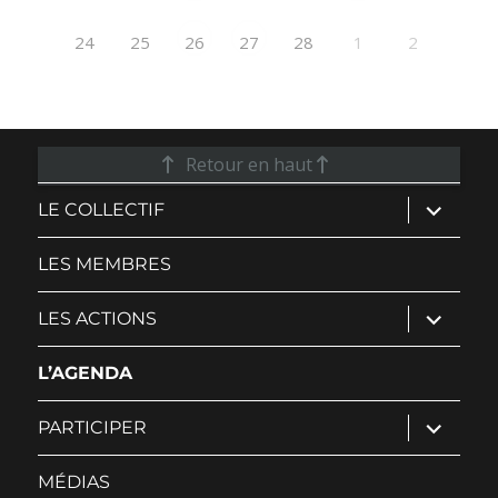
24
25
28
1
2
26
27
Retour en haut
ouvrir
LE COLLECTIF
le
sous-
menu
LES MEMBRES
ouvrir
LES ACTIONS
le
sous-
menu
L’AGENDA
ouvrir
PARTICIPER
le
sous-
menu
MÉDIAS