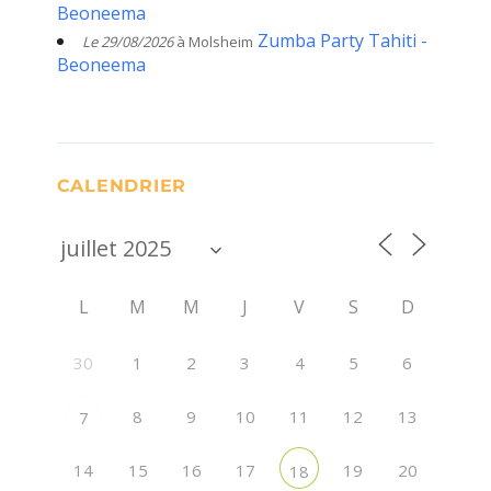
Beoneema
Zumba Party Tahiti -
Le 29/08/2026
à Molsheim
Beoneema
CALENDRIER
L
M
M
J
V
S
D
30
1
2
3
4
5
6
8
9
10
11
12
13
7
14
15
16
17
19
20
18