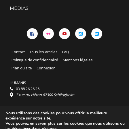
sous-
menu
MÉDIAS
Facebook
Flickr
YouTube
Instagram
Linkedin
Contact
Tous les articles
FAQ
Politique de confidentialité
Mentions légales
Plan du site
Connexion
HUMANIS
03 88 26 26 26
7 rue du Héron 67300 Schiltigheim
Horaires :
Nous utilisons des cookies pour vous offrir la meilleure
HUMANIS : du lundi au vendredi 9h - 18h
expérience sur notre site.
Ordidocaz : du lundi au vendredi 8h - 19h
Vous pouvez en savoir plus sur les cookies que nous utilisons ou
© 2025 HUMANIS, tous droits réservés.
les désactiver dans
réglages
.