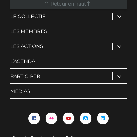
Retour en haut
ouvrir
LE COLLECTIF
le
sous-
menu
LES MEMBRES
ouvrir
LES ACTIONS
le
sous-
menu
L’AGENDA
ouvrir
PARTICIPER
le
sous-
menu
MÉDIAS
Facebook
Flickr
YouTube
Instagram
Linkedin