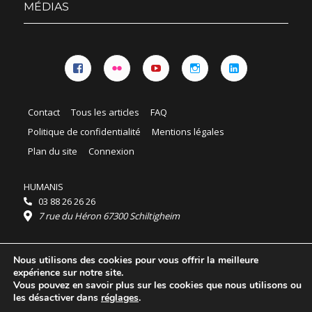
MÉDIAS
Facebook
Flickr
YouTube
Instagram
Linkedin
Contact
Tous les articles
FAQ
Politique de confidentialité
Mentions légales
Plan du site
Connexion
HUMANIS
03 88 26 26 26
7 rue du Héron 67300 Schiltigheim
Horaires :
Nous utilisons des cookies pour vous offrir la meilleure
HUMANIS : du lundi au vendredi 9h - 18h
expérience sur notre site.
Ordidocaz : du lundi au vendredi 8h - 19h
Vous pouvez en savoir plus sur les cookies que nous utilisons ou
© 2025 HUMANIS, tous droits réservés.
les désactiver dans
réglages
.
Licence Creative Commons Attribution 4.0