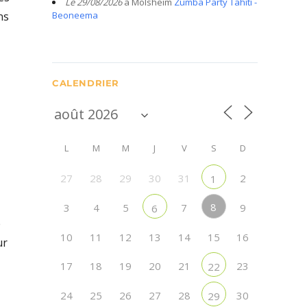
Le 29/08/2026
à Molsheim
Zumba Party Tahiti -
ns
Beoneema
CALENDRIER
L
M
M
J
V
S
D
27
28
29
30
31
2
1
8
3
4
5
7
9
6
é
10
11
12
13
14
15
16
ur
17
18
19
20
21
23
22
24
25
26
27
28
30
29