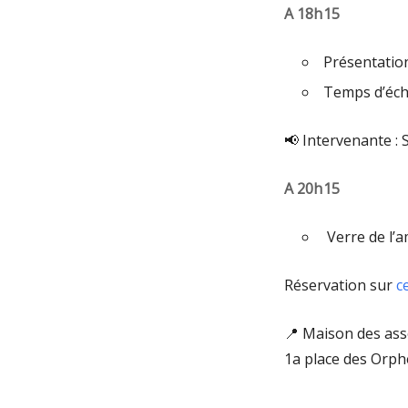
A 18h15
Présentation
Temps d’éch
📢​ Intervenante :
A 20h15
Verre de l’a
Réservation sur
c
📍 Maison des ass
1a place des Orph