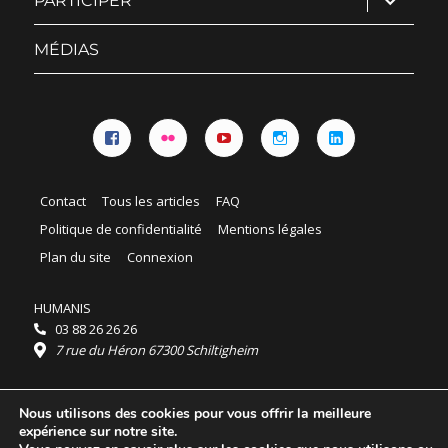
PARTICIPER
le
sous-
menu
MÉDIAS
Facebook
Flickr
YouTube
Instagram
Linkedin
Contact
Tous les articles
FAQ
Politique de confidentialité
Mentions légales
Plan du site
Connexion
HUMANIS
03 88 26 26 26
7 rue du Héron 67300 Schiltigheim
Horaires :
Nous utilisons des cookies pour vous offrir la meilleure
HUMANIS : du lundi au vendredi 9h - 18h
expérience sur notre site.
Ordidocaz : du lundi au vendredi 8h - 19h