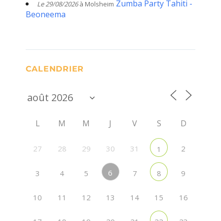
Zumba Party Tahiti -
Le 29/08/2026
à Molsheim
Beoneema
CALENDRIER
L
M
M
J
V
S
D
27
28
29
30
31
2
1
6
3
4
5
7
9
8
10
11
12
13
14
15
16