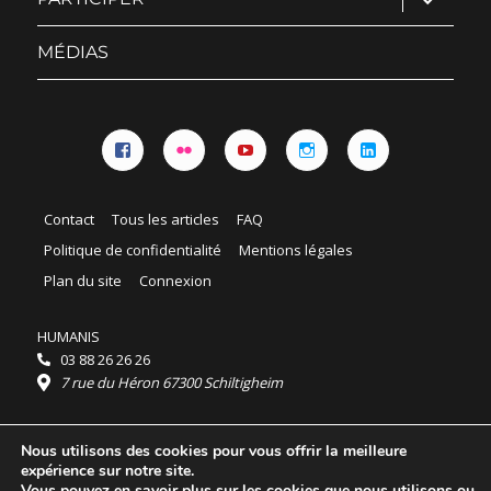
le
sous-
menu
MÉDIAS
Facebook
Flickr
YouTube
Instagram
Linkedin
Contact
Tous les articles
FAQ
Politique de confidentialité
Mentions légales
Plan du site
Connexion
HUMANIS
03 88 26 26 26
7 rue du Héron 67300 Schiltigheim
Horaires :
Nous utilisons des cookies pour vous offrir la meilleure
HUMANIS : du lundi au vendredi 9h - 18h
expérience sur notre site.
Ordidocaz : du lundi au vendredi 8h - 19h
Vous pouvez en savoir plus sur les cookies que nous utilisons ou