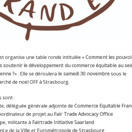
st organise une table ronde intitulée «
Comment les pouvoi
ls soutenir le développement du commerce équitable au sei
éenne ?
« . Elle se déroulera
le samedi 30 novembre
sous le
rché de noël OFF à Strasbourg.
 sont :
te, déléguée générale adjointe de
Commerce Equitable Fran
oordinateur de projet au
Fair Trade Advocacy Office
pe, militante à
Fairtrade Initiative Saarland
nt.e de la
Ville
et
Eurométropole de Strasbourg