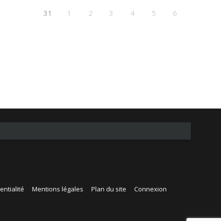
31
1
2
3
4
5
6
entialité
Mentions légales
Plan du site
Connexion