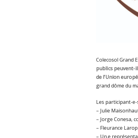
Colecosol Grand E
publics peuvent-i
de l’Union europ
grand dôme du ma
Les participant-e-s
– Julie Maisonhau
– Jorge Conesa, c
– Fleurance Larop
– Un.e représenta