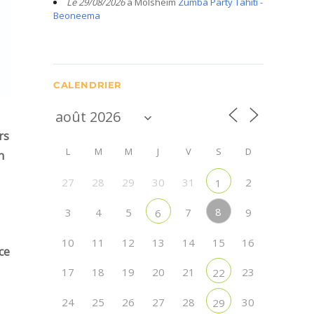
Le 29/08/2026
à Molsheim
Zumba Party Tahiti -
Beoneema
CALENDRIER
rs
L
M
M
J
V
S
D
n
27
28
29
30
31
2
1
8
3
4
5
7
9
6
10
11
12
13
14
15
16
ce
17
18
19
20
21
23
22
24
25
26
27
28
30
29