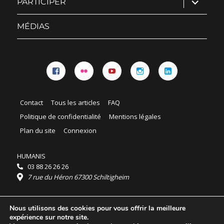
PARTICIPER
le
sous-
menu
MÉDIAS
Facebook
Flickr
YouTube
Instagram
Linkedin
Contact
Tous les articles
FAQ
Politique de confidentialité
Mentions légales
Plan du site
Connexion
HUMANIS
03 88 26 26 26
7 rue du Héron 67300 Schiltigheim
Horaires :
Nous utilisons des cookies pour vous offrir la meilleure
HUMANIS : du lundi au vendredi 9h - 18h
expérience sur notre site.
Ordidocaz : du lundi au vendredi 8h - 19h