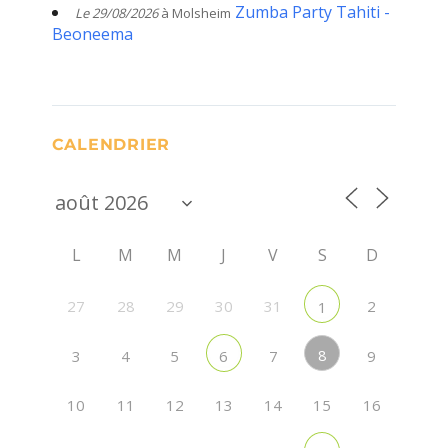
Zumba Party Tahiti -
Le 29/08/2026
à Molsheim
Beoneema
CALENDRIER
L
M
M
J
V
S
D
27
28
29
30
31
2
1
8
3
4
5
7
9
6
10
11
12
13
14
15
16