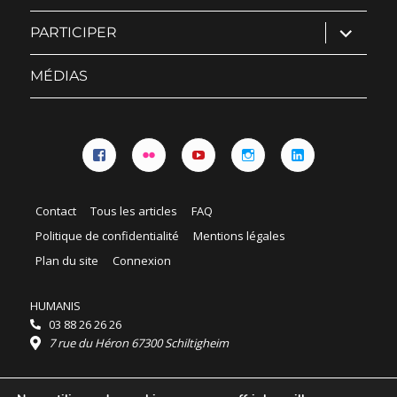
ouvrir
PARTICIPER
le
sous-
menu
MÉDIAS
Facebook
Flickr
YouTube
Instagram
Linkedin
Contact
Tous les articles
FAQ
Politique de confidentialité
Mentions légales
Plan du site
Connexion
HUMANIS
03 88 26 26 26
7 rue du Héron 67300 Schiltigheim
Horaires :