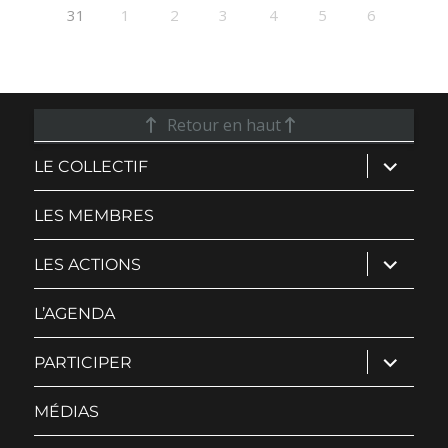
31
1
2
3
4
5
6
Retour en haut
ouvrir
LE COLLECTIF
le
sous-
menu
LES MEMBRES
ouvrir
LES ACTIONS
le
sous-
menu
L’AGENDA
ouvrir
PARTICIPER
le
sous-
menu
MÉDIAS