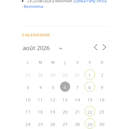
Le 22/08/2026
à Molsheim
Zumba Party Africa
- Beoneema
CALENDRIER
L
M
M
J
V
S
D
,
27
28
29
30
31
2
1
6
3
4
5
7
9
8
10
11
12
13
14
15
16
17
18
19
20
21
23
22
24
25
26
27
28
30
29