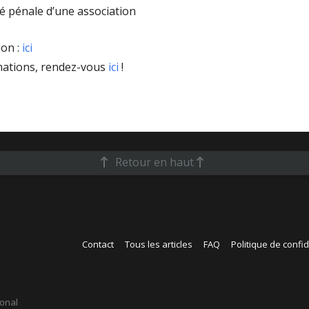
té pénale d’une association
ion :
ici
mations, rendez-vous
ici
!
Retour en haut
Contact
Tous les articles
FAQ
Politique de confid
ional