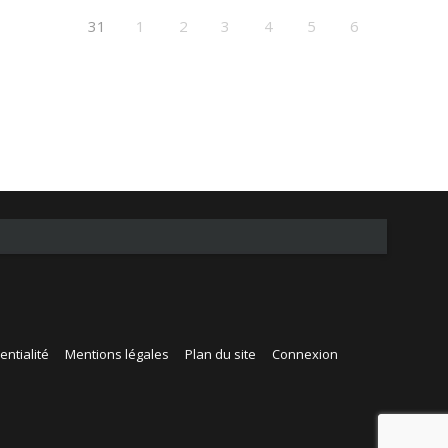
31
1
2
3
4
5
6
entialité
Mentions légales
Plan du site
Connexion